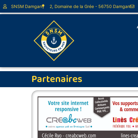
SNSM Damgan
2, Domaine de la Grée - 56750 Damgan
Partenaires