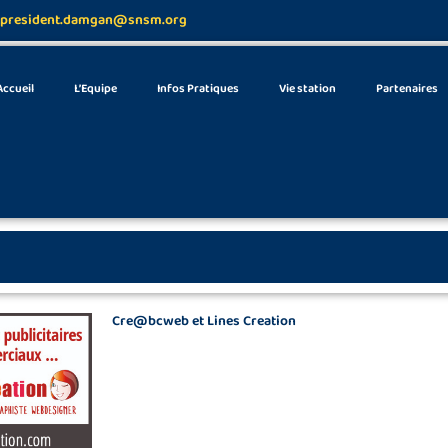
president.damgan@snsm.org
Accueil
L’Equipe
Infos Pratiques
Vie station
Partenaires
Cre@bcweb et Lines Creation