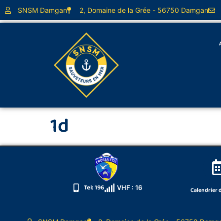
principal
SNSM Damgan
2, Domaine de la Grée - 56750 Damgan
1d
Tel: 196
VHF : 16
Calendrier 