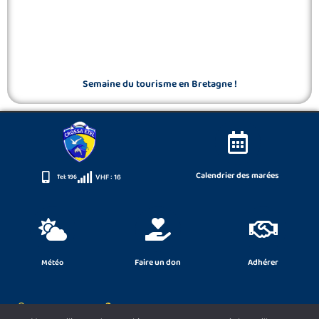
Semaine du tourisme en Bretagne !
Calendrier des marées
Tel: 196
VHF : 16
Faire un don
Adhérer
Météo
SNSM Damgan
2, Domaine de la Grée - 56750 Damgan