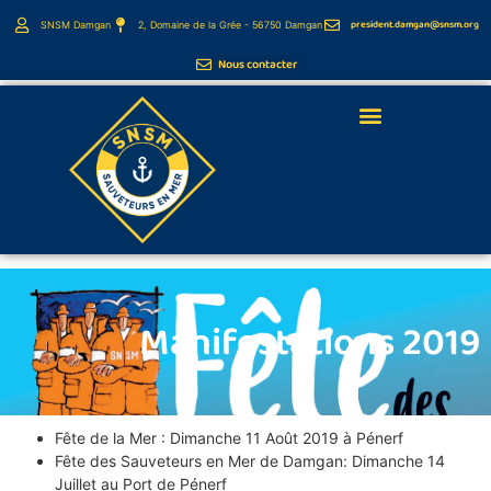
president.damgan@snsm.org
SNSM Damgan
2, Domaine de la Grée - 56750 Damgan
Nous contacter
Webcams de la côte
Manifestations 2019
Fête de la Mer : Dimanche 11 Août 2019 à Pénerf
Fête des Sauveteurs en Mer de Damgan: Dimanche 14
Juillet au Port de Pénerf