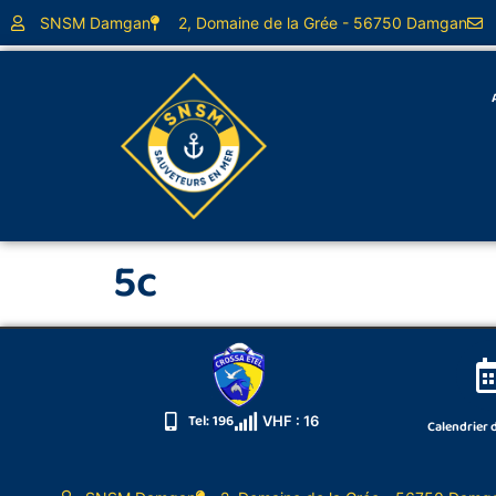
principal
SNSM Damgan
2, Domaine de la Grée - 56750 Damgan
5c
Tel: 196
VHF : 16
Calendrier 