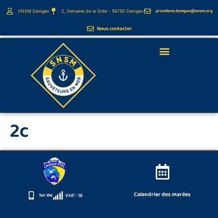
principal
president.damgan@snsm.org
SNSM Damgan
2, Domaine de la Grée - 56750 Damgan
Nous contacter
Webcams de la côte
2c
Calendrier des marées
Tel: 196
VHF : 16