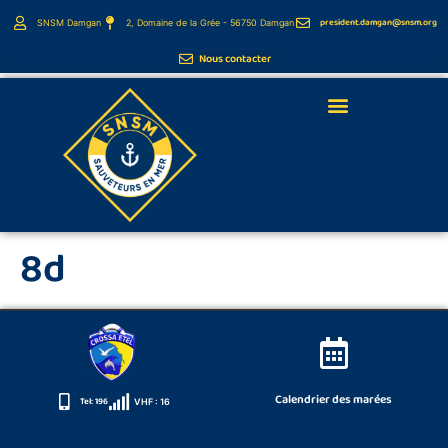
principal
president.damgan@snsm.org
SNSM Damgan
2, Domaine de la Grée - 56750 Damgan
Nous contacter
Webcams de la côte
8d
Calendrier des marées
Tel: 196
VHF : 16